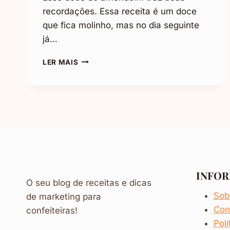
recordações. Essa receita é um doce
que fica molinho, mas no dia seguinte
já…
DOCE
LER MAIS
DE
AMENDOIM:
IRRESISTÍVEL,
FÁCIL
E
RÁPIDO
INFO
O seu blog de receitas e dicas
Sob
de marketing para
Con
confeiteiras!
Polí