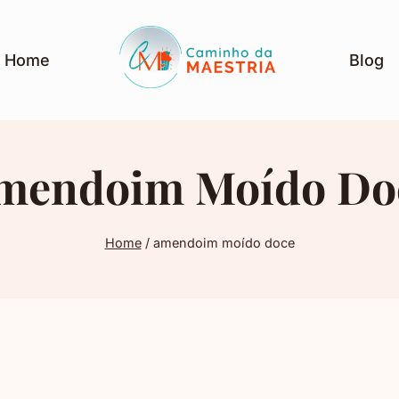
Home
Blog
mendoim Moído Do
Home
/
amendoim moído doce